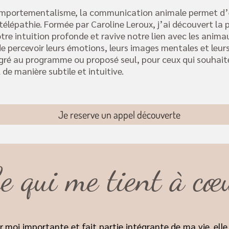
mportementalisme, la communication animale permet d’ét
 télépathie. Formée par Caroline Leroux, j’ai découvert la
notre intuition profonde et ravive notre lien avec les ani
 de percevoir leurs émotions, leurs images mentales et leur
gré au programme ou proposé seul, pour ceux qui souhaite
 de manière subtile et intuitive.
Je reserve un appel découverte
e qui me tient à cœ
 moi importante et fait partie intégrante de ma vie, ell