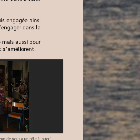
uis engagée ainsi
s’engager dans la
e mais aussi pour
t s’améliorent.
n de nous a un rôle à jouer"