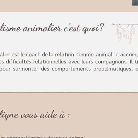
isme animalier c'est quoi?
ier est le coach de la relation homme-animal : il accomp
es difficultés relationnelles avec leurs compagnons. Il t
our surmonter des comportements problématiques, et 
igne vous aide à :
les comportements de votre animal